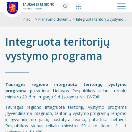
TAURAGĖS REGIONO
PLĖTROS TARYBA
Pradžia
>
Planavimo dokumentai
>
Spaus
Integruota teritorijų vystymo programa
Integruota teritorijų
vystymo programa
Tauragės regiono integruota teritorijų vystymo
programa
patvirtinta Lietuvos Respublikos vidaus reikalų
ministro
2015 m. rugsėjo 9 d. įsakymu Nr. 1V-708
Tauragės regiono integruota teritorijų vystymo programa
įgyvendinama Integruotų teritorijų vystymo programų rengimo
ir įgyvendinimo gairių nustatyta tvarka, patvirtnta Lietuvos
Respublikos vidaus reikalų ministro
2014 m. liepos 11 d.
įsakymu Nr. 1V-480
.