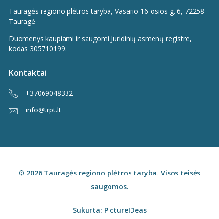
Tauragės regiono plėtros taryba, Vasario 16-osios g. 6, 72258
Tauragė
Duomenys kaupiami ir saugomi Juridinių asmenų registre,
kodas 305710199.
Kontaktai
+37069048332
info@trpt.lt
© 2026 Tauragės regiono plėtros taryba. Visos teisės
saugomos.
Sukurta:
PictureIDeas