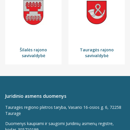
Šilalės rajono
Tauragės rajono
savivaldybė
savivaldybė
Juridinio asmens duomenys
Tauragės regiono plėtros taryba, Vasario 16-osios g. 6, 72258
Tauragė
Duomenys kaupiami ir saugomi Juridinių asmenų registre,
kodas 305710199.