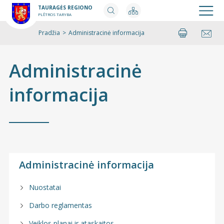
TAURAGĖS REGIONO
PLĖTROS TARYBA
Pradžia
>
Administracinė informacija
Spausdinti
Pasidalinti
Administracinė
informacija
Administracinė informacija
Nuostatai
Darbo reglamentas
Veiklos planai ir ataskaitos